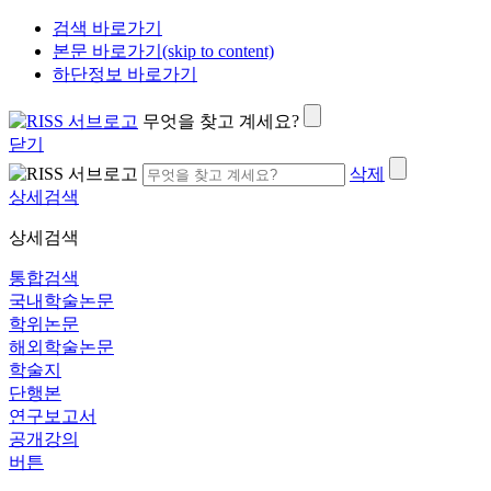
검색 바로가기
본문 바로가기(skip to content)
하단정보 바로가기
무엇을 찾고 계세요?
닫기
삭제
상세검색
상세검색
통합검색
국내학술논문
학위논문
해외학술논문
학술지
단행본
연구보고서
공개강의
버튼