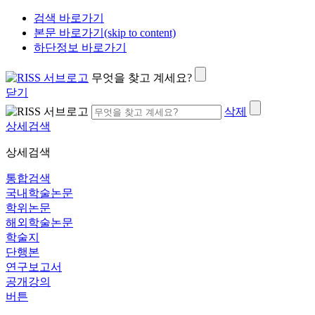
검색 바로가기
본문 바로가기(skip to content)
하단정보 바로가기
무엇을 찾고 계세요?
닫기
삭제
상세검색
상세검색
통합검색
국내학술논문
학위논문
해외학술논문
학술지
단행본
연구보고서
공개강의
버튼