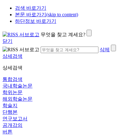
검색 바로가기
본문 바로가기(skip to content)
하단정보 바로가기
무엇을 찾고 계세요?
닫기
삭제
상세검색
상세검색
통합검색
국내학술논문
학위논문
해외학술논문
학술지
단행본
연구보고서
공개강의
버튼