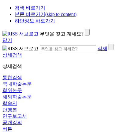
검색 바로가기
본문 바로가기(skip to content)
하단정보 바로가기
무엇을 찾고 계세요?
닫기
삭제
상세검색
상세검색
통합검색
국내학술논문
학위논문
해외학술논문
학술지
단행본
연구보고서
공개강의
버튼