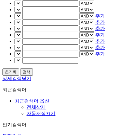
추가
추가
추가
추가
추가
추가
추가
상세검색닫기
최근검색어
최근검색어 옵션
전체삭제
자동저장끄기
인기검색어