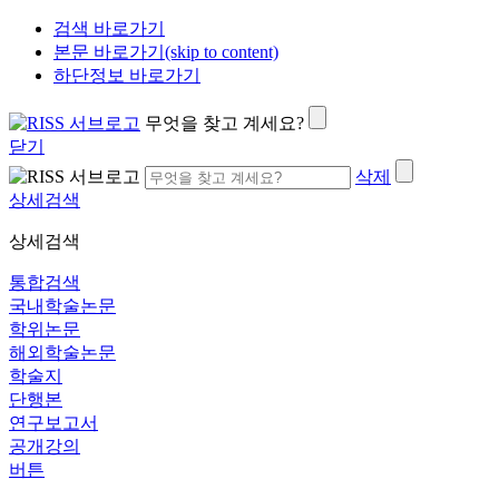
검색 바로가기
본문 바로가기(skip to content)
하단정보 바로가기
무엇을 찾고 계세요?
닫기
삭제
상세검색
상세검색
통합검색
국내학술논문
학위논문
해외학술논문
학술지
단행본
연구보고서
공개강의
버튼