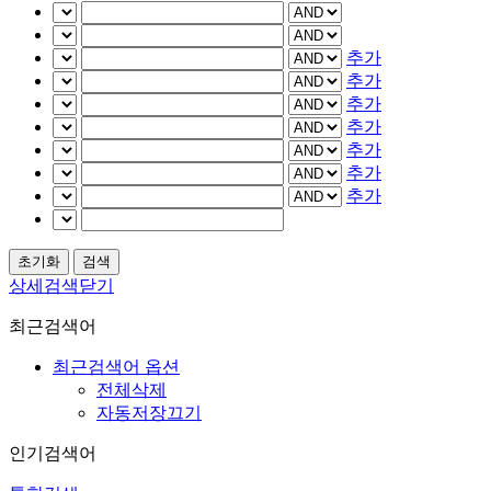
추가
추가
추가
추가
추가
추가
추가
상세검색닫기
최근검색어
최근검색어 옵션
전체삭제
자동저장끄기
인기검색어