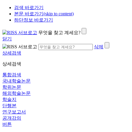
검색 바로가기
본문 바로가기(skip to content)
하단정보 바로가기
무엇을 찾고 계세요?
닫기
삭제
상세검색
상세검색
통합검색
국내학술논문
학위논문
해외학술논문
학술지
단행본
연구보고서
공개강의
버튼