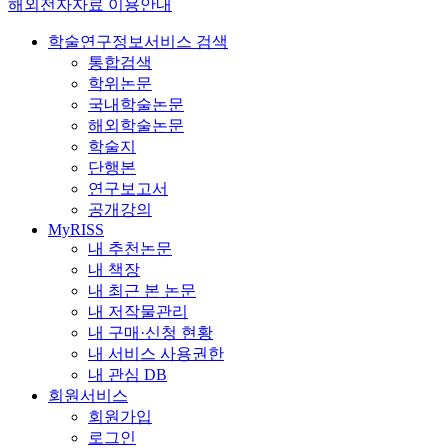
해외전자자료 이용안내
학술연구정보서비스 검색
통합검색
학위논문
국내학술논문
해외학술논문
학술지
단행본
연구보고서
공개강의
MyRISS
내 추천논문
내 책장
내 최근 본 논문
내 저작물관리
내 구매·신청 현황
내 서비스 사용권한
내 관심 DB
회원서비스
회원가입
로그인