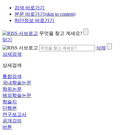
검색 바로가기
본문 바로가기(skip to content)
하단정보 바로가기
무엇을 찾고 계세요?
닫기
삭제
상세검색
상세검색
통합검색
국내학술논문
학위논문
해외학술논문
학술지
단행본
연구보고서
공개강의
버튼