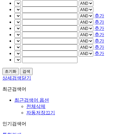
추가
추가
추가
추가
추가
추가
추가
상세검색닫기
최근검색어
최근검색어 옵션
전체삭제
자동저장끄기
인기검색어