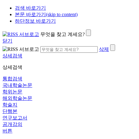
검색 바로가기
본문 바로가기(skip to content)
하단정보 바로가기
무엇을 찾고 계세요?
닫기
삭제
상세검색
상세검색
통합검색
국내학술논문
학위논문
해외학술논문
학술지
단행본
연구보고서
공개강의
버튼