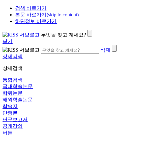
검색 바로가기
본문 바로가기(skip to content)
하단정보 바로가기
무엇을 찾고 계세요?
닫기
삭제
상세검색
상세검색
통합검색
국내학술논문
학위논문
해외학술논문
학술지
단행본
연구보고서
공개강의
버튼