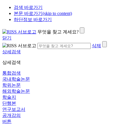
검색 바로가기
본문 바로가기(skip to content)
하단정보 바로가기
무엇을 찾고 계세요?
닫기
삭제
상세검색
상세검색
통합검색
국내학술논문
학위논문
해외학술논문
학술지
단행본
연구보고서
공개강의
버튼