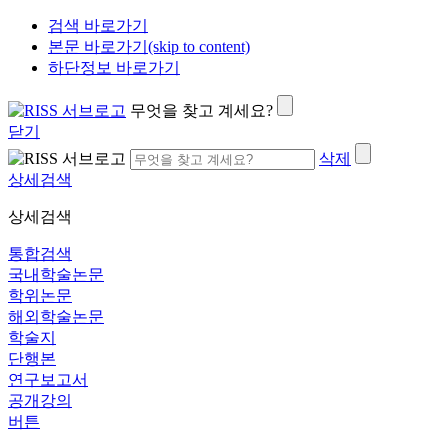
검색 바로가기
본문 바로가기(skip to content)
하단정보 바로가기
무엇을 찾고 계세요?
닫기
삭제
상세검색
상세검색
통합검색
국내학술논문
학위논문
해외학술논문
학술지
단행본
연구보고서
공개강의
버튼