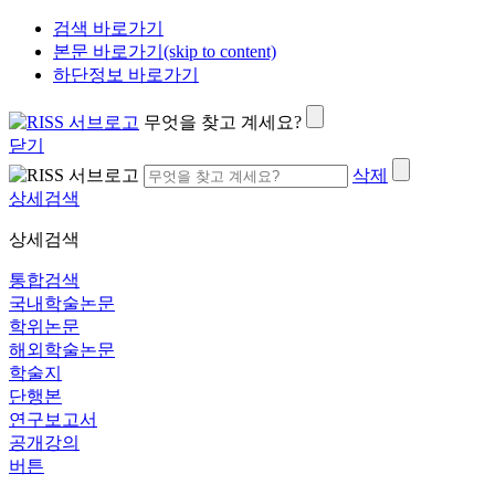
검색 바로가기
본문 바로가기(skip to content)
하단정보 바로가기
무엇을 찾고 계세요?
닫기
삭제
상세검색
상세검색
통합검색
국내학술논문
학위논문
해외학술논문
학술지
단행본
연구보고서
공개강의
버튼