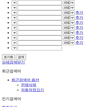
추가
추가
추가
추가
추가
추가
추가
상세검색닫기
최근검색어
최근검색어 옵션
전체삭제
자동저장끄기
인기검색어