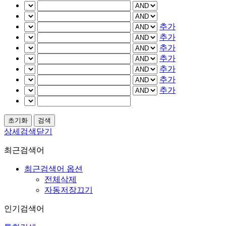
추가
추가
추가
추가
추가
추가
추가
상세검색닫기
최근검색어
최근검색어 옵션
전체삭제
자동저장끄기
인기검색어