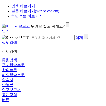
검색 바로가기
본문 바로가기(skip to content)
하단정보 바로가기
무엇을 찾고 계세요?
닫기
삭제
상세검색
상세검색
통합검색
국내학술논문
학위논문
해외학술논문
학술지
단행본
연구보고서
공개강의
버튼