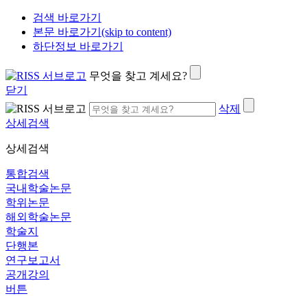
검색 바로가기
본문 바로가기(skip to content)
하단정보 바로가기
무엇을 찾고 계세요?
닫기
삭제
상세검색
상세검색
통합검색
국내학술논문
학위논문
해외학술논문
학술지
단행본
연구보고서
공개강의
버튼