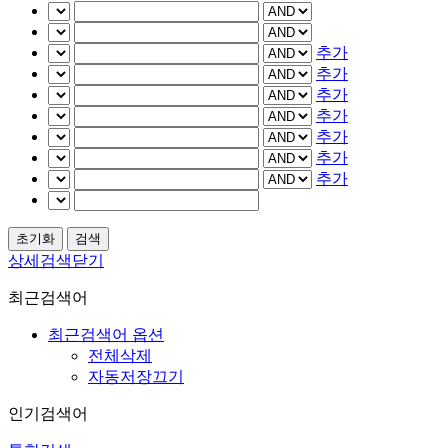
추가
추가
추가
추가
추가
추가
추가
상세검색닫기
최근검색어
최근검색어 옵션
전체삭제
자동저장끄기
인기검색어