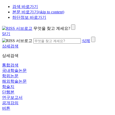
검색 바로가기
본문 바로가기(skip to content)
하단정보 바로가기
무엇을 찾고 계세요?
닫기
삭제
상세검색
상세검색
통합검색
국내학술논문
학위논문
해외학술논문
학술지
단행본
연구보고서
공개강의
버튼