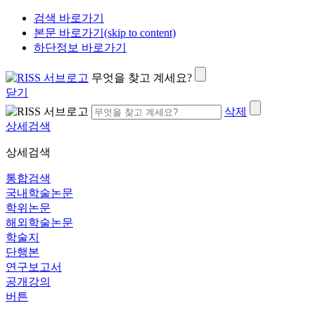
검색 바로가기
본문 바로가기(skip to content)
하단정보 바로가기
무엇을 찾고 계세요?
닫기
삭제
상세검색
상세검색
통합검색
국내학술논문
학위논문
해외학술논문
학술지
단행본
연구보고서
공개강의
버튼