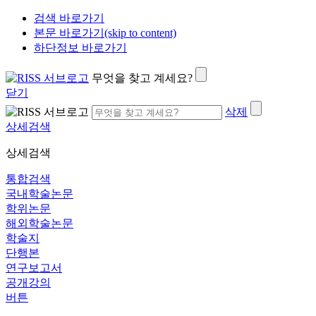
검색 바로가기
본문 바로가기(skip to content)
하단정보 바로가기
무엇을 찾고 계세요?
닫기
삭제
상세검색
상세검색
통합검색
국내학술논문
학위논문
해외학술논문
학술지
단행본
연구보고서
공개강의
버튼