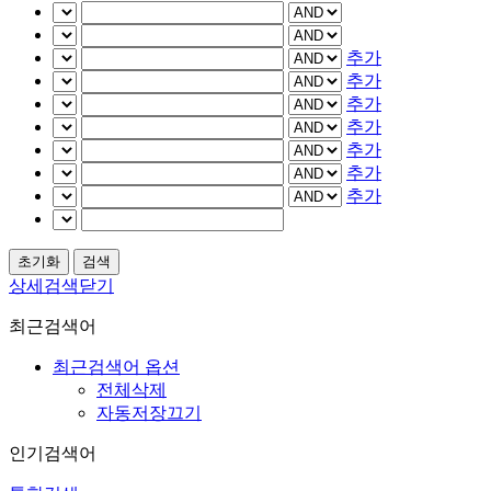
추가
추가
추가
추가
추가
추가
추가
상세검색닫기
최근검색어
최근검색어 옵션
전체삭제
자동저장끄기
인기검색어