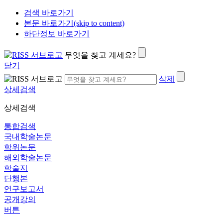
검색 바로가기
본문 바로가기(skip to content)
하단정보 바로가기
무엇을 찾고 계세요?
닫기
삭제
상세검색
상세검색
통합검색
국내학술논문
학위논문
해외학술논문
학술지
단행본
연구보고서
공개강의
버튼