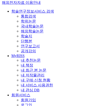
해외전자자료 이용안내
학술연구정보서비스 검색
통합검색
학위논문
국내학술논문
해외학술논문
학술지
단행본
연구보고서
공개강의
MyRISS
내 추천논문
내 책장
내 최근 본 논문
내 저작물관리
내 구매·신청 현황
내 서비스 사용권한
내 관심 DB
회원서비스
회원가입
로그인