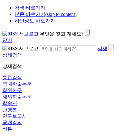
검색 바로가기
본문 바로가기(skip to content)
하단정보 바로가기
무엇을 찾고 계세요?
닫기
삭제
상세검색
상세검색
통합검색
국내학술논문
학위논문
해외학술논문
학술지
단행본
연구보고서
공개강의
버튼