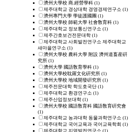
濟州大學校 商.經營學科
(1)
제주대학교 경상대학 경영경제연구소
(1)
濟州專門大學 學徒護國團
(1)
濟州大學校 師範大學 社會敎育科
(1)
제주대학교 정보통신연구소
(1)
제주간호보건전문대학
(1)
제주대학교 사회발전연구소 제주대학교
새마을연구소
(1)
濟州大學校 農科大學 附設 濟州道畜産硏
究所
(1)
濟州大學 國語敎育學科
(1)
濟州大學校耽羅文化硏究所
(1)
濟州大學校 地域開發硏究所
(1)
제주전문대학 학도호국단
(1)
제주대학교 환경연구소
(1)
제주산업정보대학
(1)
濟州大學校 國語敎育科 國語敎育硏究會
(1)
제주대학교 농과대학 동물과학연구소
(1)
제주대학교 국어교육과 국어교육학회
(1)
제주대학교 지역발전연구소
(1)