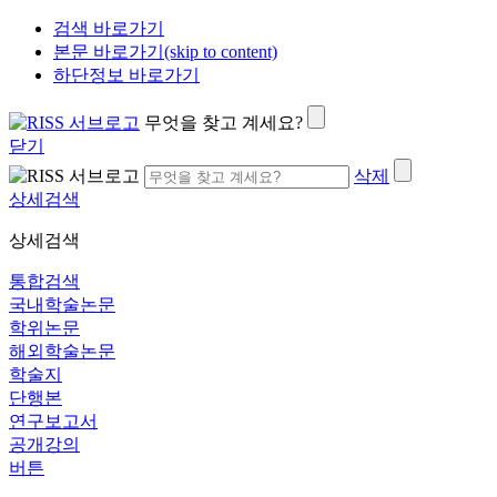
검색 바로가기
본문 바로가기(skip to content)
하단정보 바로가기
무엇을 찾고 계세요?
닫기
삭제
상세검색
상세검색
통합검색
국내학술논문
학위논문
해외학술논문
학술지
단행본
연구보고서
공개강의
버튼