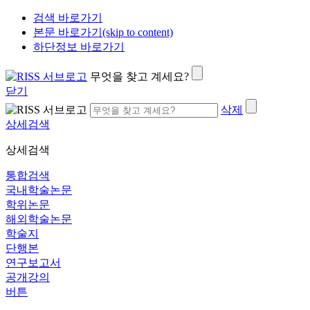
검색 바로가기
본문 바로가기(skip to content)
하단정보 바로가기
무엇을 찾고 계세요?
닫기
삭제
상세검색
상세검색
통합검색
국내학술논문
학위논문
해외학술논문
학술지
단행본
연구보고서
공개강의
버튼