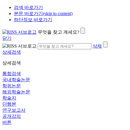
검색 바로가기
본문 바로가기(skip to content)
하단정보 바로가기
무엇을 찾고 계세요?
닫기
삭제
상세검색
상세검색
통합검색
국내학술논문
학위논문
해외학술논문
학술지
단행본
연구보고서
공개강의
버튼