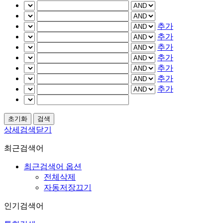
추가
추가
추가
추가
추가
추가
추가
상세검색닫기
최근검색어
최근검색어 옵션
전체삭제
자동저장끄기
인기검색어