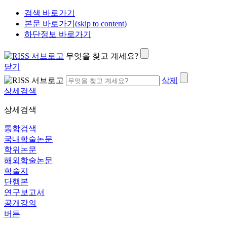
검색 바로가기
본문 바로가기(skip to content)
하단정보 바로가기
무엇을 찾고 계세요?
닫기
삭제
상세검색
상세검색
통합검색
국내학술논문
학위논문
해외학술논문
학술지
단행본
연구보고서
공개강의
버튼