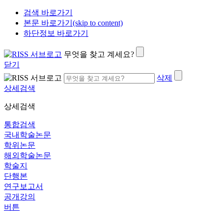
검색 바로가기
본문 바로가기(skip to content)
하단정보 바로가기
무엇을 찾고 계세요?
닫기
삭제
상세검색
상세검색
통합검색
국내학술논문
학위논문
해외학술논문
학술지
단행본
연구보고서
공개강의
버튼