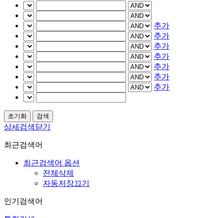
추가
추가
추가
추가
추가
추가
추가
상세검색닫기
최근검색어
최근검색어 옵션
전체삭제
자동저장끄기
인기검색어