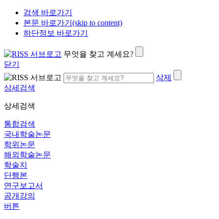
검색 바로가기
본문 바로가기(skip to content)
하단정보 바로가기
무엇을 찾고 계세요?
닫기
삭제
상세검색
상세검색
통합검색
국내학술논문
학위논문
해외학술논문
학술지
단행본
연구보고서
공개강의
버튼