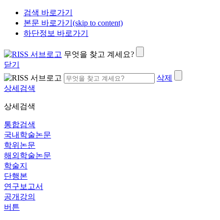
검색 바로가기
본문 바로가기(skip to content)
하단정보 바로가기
무엇을 찾고 계세요?
닫기
삭제
상세검색
상세검색
통합검색
국내학술논문
학위논문
해외학술논문
학술지
단행본
연구보고서
공개강의
버튼