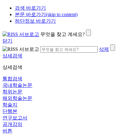
검색 바로가기
본문 바로가기(skip to content)
하단정보 바로가기
무엇을 찾고 계세요?
닫기
삭제
상세검색
상세검색
통합검색
국내학술논문
학위논문
해외학술논문
학술지
단행본
연구보고서
공개강의
버튼