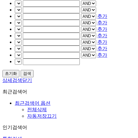
추가
추가
추가
추가
추가
추가
추가
상세검색닫기
최근검색어
최근검색어 옵션
전체삭제
자동저장끄기
인기검색어