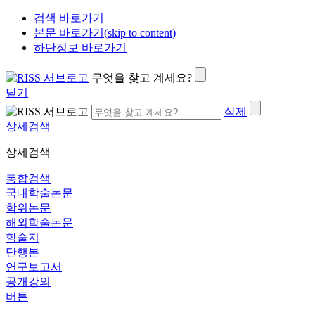
검색 바로가기
본문 바로가기(skip to content)
하단정보 바로가기
무엇을 찾고 계세요?
닫기
삭제
상세검색
상세검색
통합검색
국내학술논문
학위논문
해외학술논문
학술지
단행본
연구보고서
공개강의
버튼