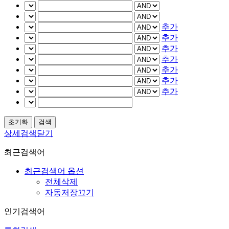
추가
추가
추가
추가
추가
추가
추가
상세검색닫기
최근검색어
최근검색어 옵션
전체삭제
자동저장끄기
인기검색어