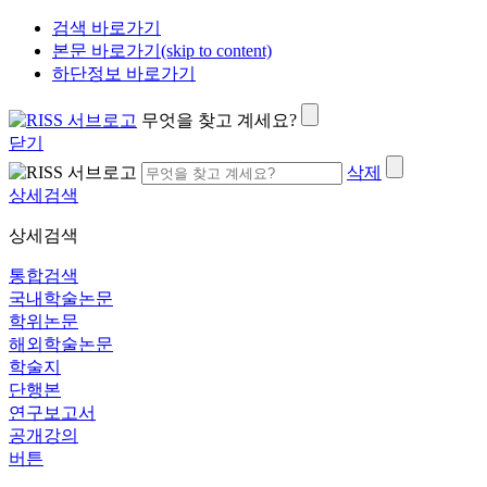
검색 바로가기
본문 바로가기(skip to content)
하단정보 바로가기
무엇을 찾고 계세요?
닫기
삭제
상세검색
상세검색
통합검색
국내학술논문
학위논문
해외학술논문
학술지
단행본
연구보고서
공개강의
버튼