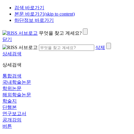
검색 바로가기
본문 바로가기(skip to content)
하단정보 바로가기
무엇을 찾고 계세요?
닫기
삭제
상세검색
상세검색
통합검색
국내학술논문
학위논문
해외학술논문
학술지
단행본
연구보고서
공개강의
버튼