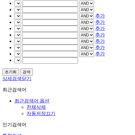
추가
추가
추가
추가
추가
추가
추가
상세검색닫기
최근검색어
최근검색어 옵션
전체삭제
자동저장끄기
인기검색어