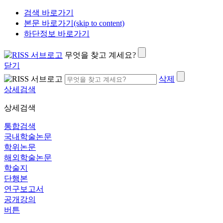
검색 바로가기
본문 바로가기(skip to content)
하단정보 바로가기
무엇을 찾고 계세요?
닫기
삭제
상세검색
상세검색
통합검색
국내학술논문
학위논문
해외학술논문
학술지
단행본
연구보고서
공개강의
버튼