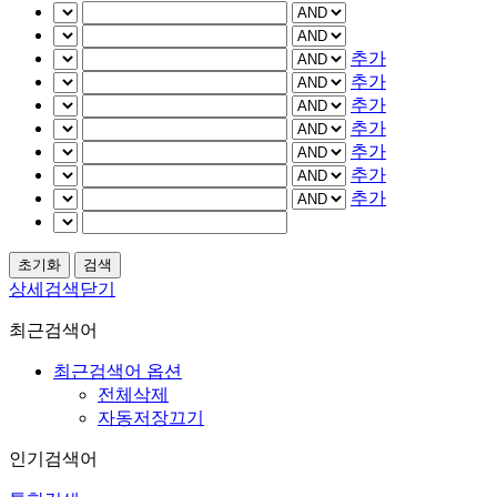
추가
추가
추가
추가
추가
추가
추가
상세검색닫기
최근검색어
최근검색어 옵션
전체삭제
자동저장끄기
인기검색어