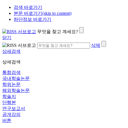
검색 바로가기
본문 바로가기(skip to content)
하단정보 바로가기
무엇을 찾고 계세요?
닫기
삭제
상세검색
상세검색
통합검색
국내학술논문
학위논문
해외학술논문
학술지
단행본
연구보고서
공개강의
버튼