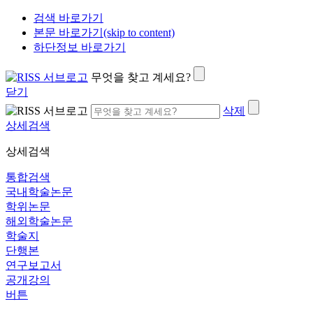
검색 바로가기
본문 바로가기(skip to content)
하단정보 바로가기
무엇을 찾고 계세요?
닫기
삭제
상세검색
상세검색
통합검색
국내학술논문
학위논문
해외학술논문
학술지
단행본
연구보고서
공개강의
버튼