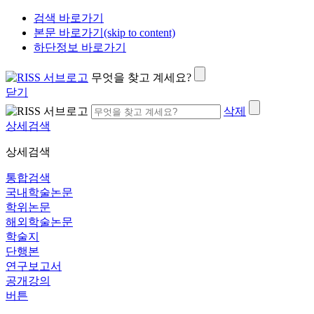
검색 바로가기
본문 바로가기(skip to content)
하단정보 바로가기
무엇을 찾고 계세요?
닫기
삭제
상세검색
상세검색
통합검색
국내학술논문
학위논문
해외학술논문
학술지
단행본
연구보고서
공개강의
버튼