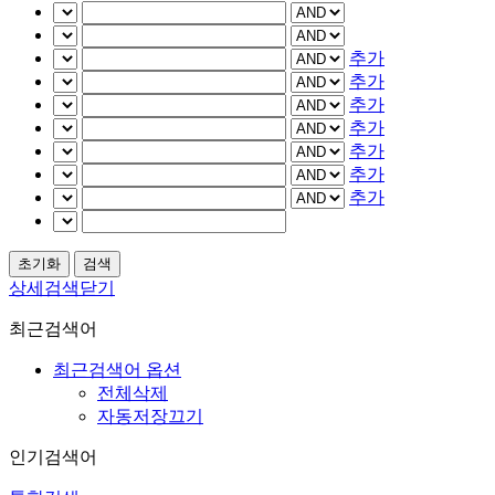
추가
추가
추가
추가
추가
추가
추가
상세검색닫기
최근검색어
최근검색어 옵션
전체삭제
자동저장끄기
인기검색어