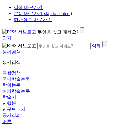
검색 바로가기
본문 바로가기(skip to content)
하단정보 바로가기
무엇을 찾고 계세요?
닫기
삭제
상세검색
상세검색
통합검색
국내학술논문
학위논문
해외학술논문
학술지
단행본
연구보고서
공개강의
버튼