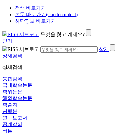
검색 바로가기
본문 바로가기(skip to content)
하단정보 바로가기
무엇을 찾고 계세요?
닫기
삭제
상세검색
상세검색
통합검색
국내학술논문
학위논문
해외학술논문
학술지
단행본
연구보고서
공개강의
버튼