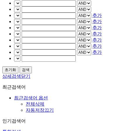
추가
추가
추가
추가
추가
추가
추가
상세검색닫기
최근검색어
최근검색어 옵션
전체삭제
자동저장끄기
인기검색어