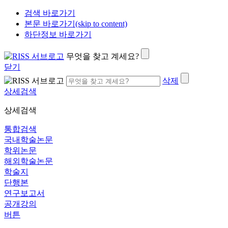
검색 바로가기
본문 바로가기(skip to content)
하단정보 바로가기
무엇을 찾고 계세요?
닫기
삭제
상세검색
상세검색
통합검색
국내학술논문
학위논문
해외학술논문
학술지
단행본
연구보고서
공개강의
버튼