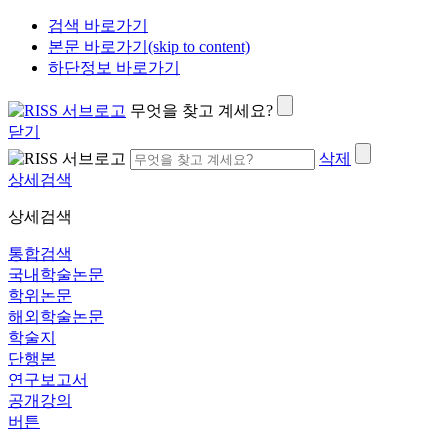
검색 바로가기
본문 바로가기(skip to content)
하단정보 바로가기
무엇을 찾고 계세요?
닫기
삭제
상세검색
상세검색
통합검색
국내학술논문
학위논문
해외학술논문
학술지
단행본
연구보고서
공개강의
버튼