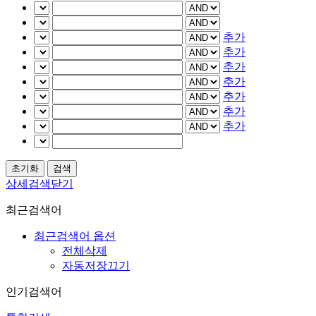
추가
추가
추가
추가
추가
추가
추가
상세검색닫기
최근검색어
최근검색어 옵션
전체삭제
자동저장끄기
인기검색어