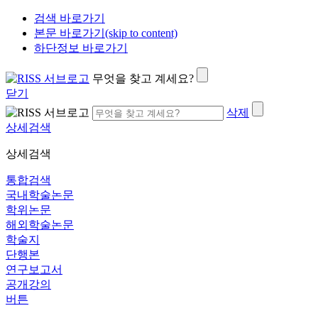
검색 바로가기
본문 바로가기(skip to content)
하단정보 바로가기
무엇을 찾고 계세요?
닫기
삭제
상세검색
상세검색
통합검색
국내학술논문
학위논문
해외학술논문
학술지
단행본
연구보고서
공개강의
버튼