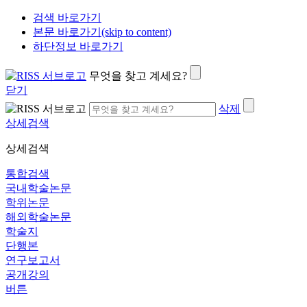
검색 바로가기
본문 바로가기(skip to content)
하단정보 바로가기
무엇을 찾고 계세요?
닫기
삭제
상세검색
상세검색
통합검색
국내학술논문
학위논문
해외학술논문
학술지
단행본
연구보고서
공개강의
버튼