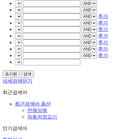
추가
추가
추가
추가
추가
추가
추가
상세검색닫기
최근검색어
최근검색어 옵션
전체삭제
자동저장끄기
인기검색어