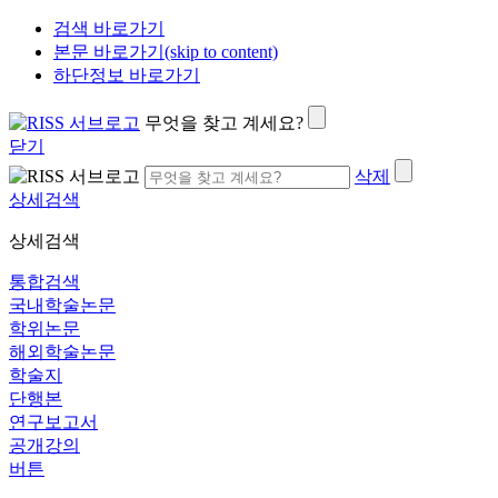
검색 바로가기
본문 바로가기(skip to content)
하단정보 바로가기
무엇을 찾고 계세요?
닫기
삭제
상세검색
상세검색
통합검색
국내학술논문
학위논문
해외학술논문
학술지
단행본
연구보고서
공개강의
버튼