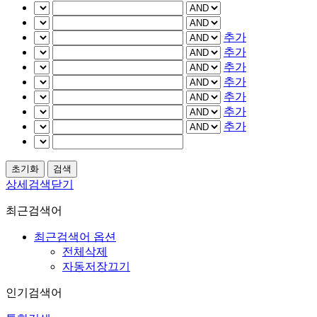
추가
추가
추가
추가
추가
추가
추가
상세검색닫기
최근검색어
최근검색어 옵션
전체삭제
자동저장끄기
인기검색어