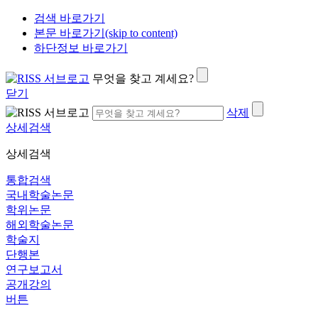
검색 바로가기
본문 바로가기(skip to content)
하단정보 바로가기
무엇을 찾고 계세요?
닫기
삭제
상세검색
상세검색
통합검색
국내학술논문
학위논문
해외학술논문
학술지
단행본
연구보고서
공개강의
버튼