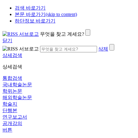
검색 바로가기
본문 바로가기(skip to content)
하단정보 바로가기
무엇을 찾고 계세요?
닫기
삭제
상세검색
상세검색
통합검색
국내학술논문
학위논문
해외학술논문
학술지
단행본
연구보고서
공개강의
버튼