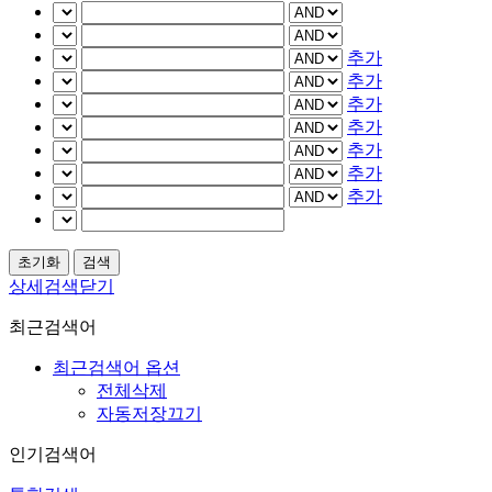
추가
추가
추가
추가
추가
추가
추가
상세검색닫기
최근검색어
최근검색어 옵션
전체삭제
자동저장끄기
인기검색어