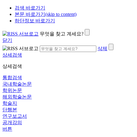
검색 바로가기
본문 바로가기(skip to content)
하단정보 바로가기
무엇을 찾고 계세요?
닫기
삭제
상세검색
상세검색
통합검색
국내학술논문
학위논문
해외학술논문
학술지
단행본
연구보고서
공개강의
버튼