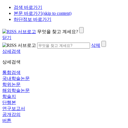
검색 바로가기
본문 바로가기(skip to content)
하단정보 바로가기
무엇을 찾고 계세요?
닫기
삭제
상세검색
상세검색
통합검색
국내학술논문
학위논문
해외학술논문
학술지
단행본
연구보고서
공개강의
버튼