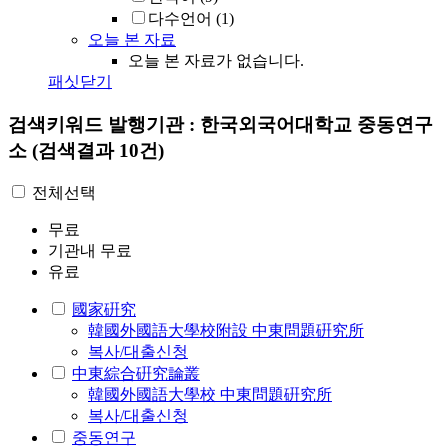
다수언어
(1)
오늘 본 자료
오늘 본 자료가 없습니다.
패싯닫기
검색키워드
발행기관 : 한국외국어대학교 중동연구
소
(검색결과 10건)
전체선택
무료
기관내 무료
유료
國家硏究
韓國外國語大學校附設 中東問題硏究所
복사/대출신청
中東綜合硏究論叢
韓國外國語大學校 中東問題硏究所
복사/대출신청
중동연구