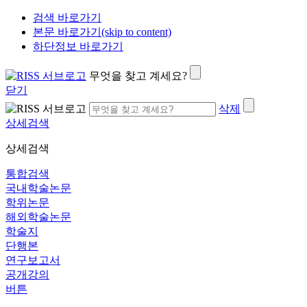
검색 바로가기
본문 바로가기(skip to content)
하단정보 바로가기
무엇을 찾고 계세요?
닫기
삭제
상세검색
상세검색
통합검색
국내학술논문
학위논문
해외학술논문
학술지
단행본
연구보고서
공개강의
버튼