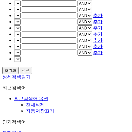
추가
추가
추가
추가
추가
추가
추가
상세검색닫기
최근검색어
최근검색어 옵션
전체삭제
자동저장끄기
인기검색어