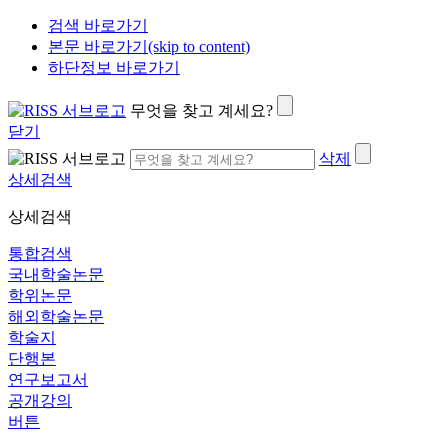
검색 바로가기
본문 바로가기(skip to content)
하단정보 바로가기
무엇을 찾고 계세요?
닫기
삭제
상세검색
상세검색
통합검색
국내학술논문
학위논문
해외학술논문
학술지
단행본
연구보고서
공개강의
버튼