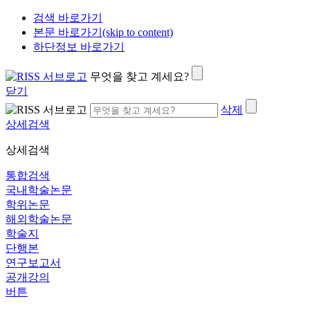
검색 바로가기
본문 바로가기(skip to content)
하단정보 바로가기
무엇을 찾고 계세요?
닫기
삭제
상세검색
상세검색
통합검색
국내학술논문
학위논문
해외학술논문
학술지
단행본
연구보고서
공개강의
버튼