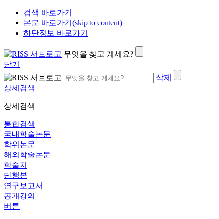
검색 바로가기
본문 바로가기(skip to content)
하단정보 바로가기
무엇을 찾고 계세요?
닫기
삭제
상세검색
상세검색
통합검색
국내학술논문
학위논문
해외학술논문
학술지
단행본
연구보고서
공개강의
버튼