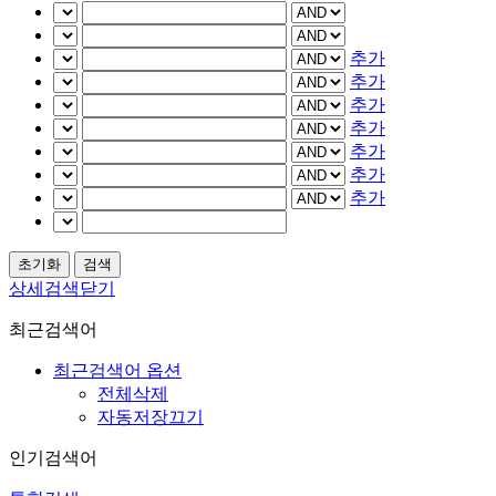
추가
추가
추가
추가
추가
추가
추가
상세검색닫기
최근검색어
최근검색어 옵션
전체삭제
자동저장끄기
인기검색어