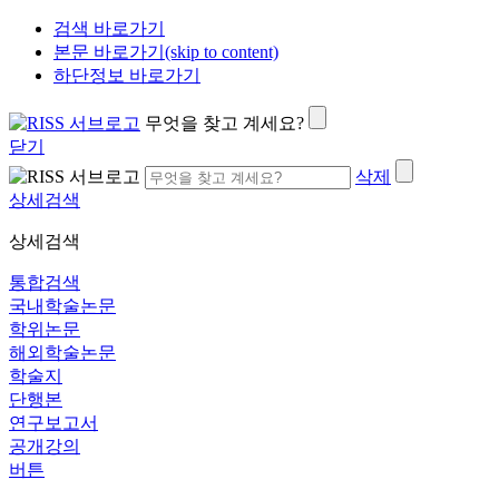
검색 바로가기
본문 바로가기(skip to content)
하단정보 바로가기
무엇을 찾고 계세요?
닫기
삭제
상세검색
상세검색
통합검색
국내학술논문
학위논문
해외학술논문
학술지
단행본
연구보고서
공개강의
버튼